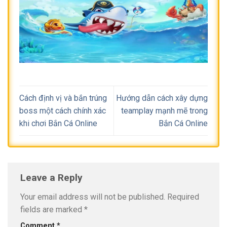
Cách định vị và bắn trúng
Hướng dẫn cách xây dựng
boss một cách chính xác
teamplay mạnh mẽ trong
khi chơi Bắn Cá Online
Bắn Cá Online
Leave a Reply
Your email address will not be published.
Required
fields are marked
*
Comment
*