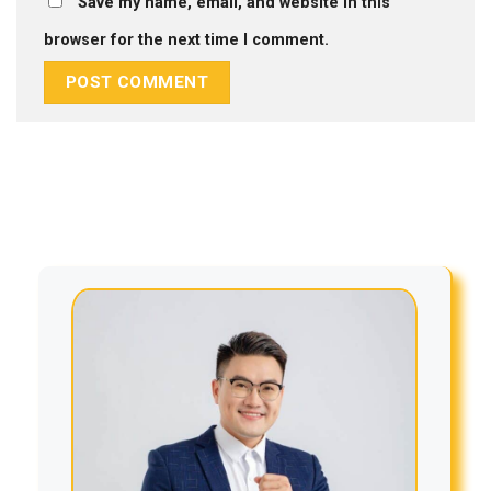
Save my name, email, and website in this
browser for the next time I comment.