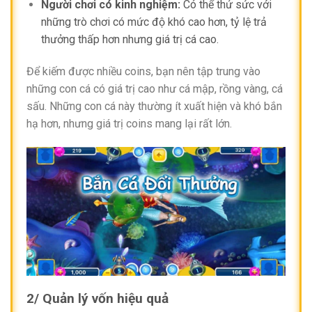
Người chơi có kinh nghiệm:
Có thể thử sức với
những trò chơi có mức độ khó cao hơn, tỷ lệ trả
thưởng thấp hơn nhưng giá trị cá cao.
Để kiếm được nhiều coins, bạn nên tập trung vào
những con cá có giá trị cao như cá mập, rồng vàng, cá
sấu. Những con cá này thường ít xuất hiện và khó bắn
hạ hơn, nhưng giá trị coins mang lại rất lớn.
2/ Quản lý vốn hiệu quả