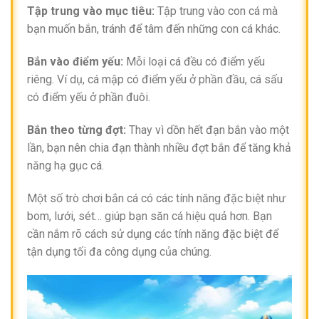
Tập trung vào mục tiêu:
Tập trung vào con cá mà
bạn muốn bắn, tránh để tâm đến những con cá khác.
Bắn vào điểm yếu:
Mỗi loại cá đều có điểm yếu
riêng. Ví dụ, cá mập có điểm yếu ở phần đầu, cá sấu
có điểm yếu ở phần đuôi.
Bắn theo từng đợt:
Thay vì dồn hết đạn bắn vào một
lần, bạn nên chia đạn thành nhiều đợt bắn để tăng khả
năng hạ gục cá.
Một số trò chơi bắn cá có các tính năng đặc biệt như
bom, lưới, sét… giúp bạn săn cá hiệu quả hơn. Bạn
cần nắm rõ cách sử dụng các tính năng đặc biệt để
tận dụng tối đa công dụng của chúng.