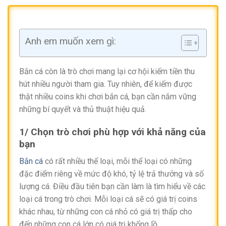
Anh em muốn xem gì:
Bắn cá còn là trò chơi mang lại cơ hội kiếm tiền thu
hút nhiều người tham gia. Tuy nhiên, để kiếm được
thật nhiều coins khi chơi bắn cá, bạn cần nắm vững
những bí quyết và thủ thuật hiệu quả.
1/ Chọn trò chơi phù hợp với khả năng của
bạn
Bắn cá
có rất nhiều thể loại, mỗi thể loại có những
đặc điểm riêng về mức độ khó, tỷ lệ trả thưởng và số
lượng cá. Điều đầu tiên bạn cần làm là tìm hiểu về các
loại cá trong trò chơi. Mỗi loại cá sẽ có giá trị coins
khác nhau, từ những con cá nhỏ có giá trị thấp cho
đến những con cá lớn có giá trị khổng lồ.