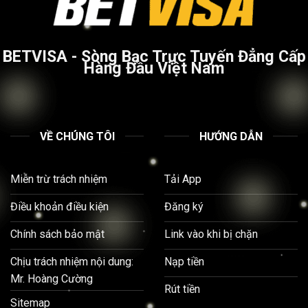
BETVISA - Sòng Bạc Trực Tuyến Đẳng Cấp
Hàng Đầu Việt Nam
VỀ CHÚNG TÔI
HƯỚNG DẪN
Miễn trừ trách nhiệm
Tải App
Điều khoản điều kiện
Đăng ký
Chính sách bảo mật
Link vào khi bị chặn
Chịu trách nhiệm nội dung:
Nạp tiền
Mr. Hoàng Cường
Rút tiền
Sitemap