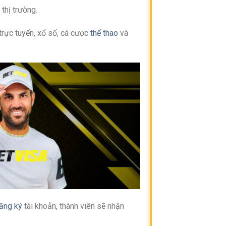
thị trường.
trực tuyến, xổ số, cá cược
thể thao
và
ăng ký
tài khoản, thành viên sẽ nhận