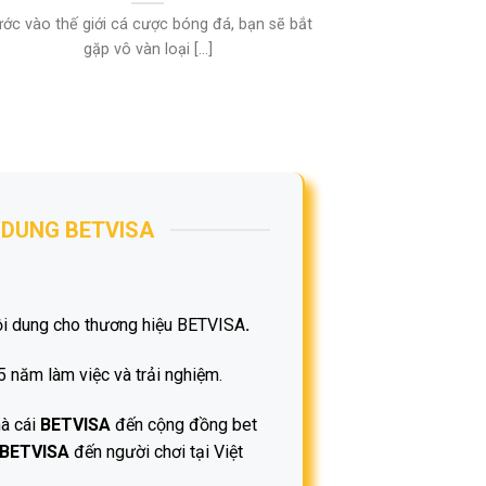
. Vì vậy, BetVisa không ngừng cải tiến
ớc vào thế giới cá cược bóng đá, bạn sẽ bắt
gặp vô vàn loại [...]
dữ liệu luôn ở trong trạng thái an toàn
u chuẩn quốc tế và các quy định pháp
 DUNG BETVISA
ng một cách tuyệt đối. BetVisa cam kết
i sẽ không ngừng nỗ lực để duy trì và
ội dung cho thương hiệu BETVISA
.
 5 năm làm việc và trải nghiệm.
 cậy và bảo mật tuyệt đối.
hà cái
BETVISA
đến cộng đồng bet
nay đều có mặt tại đây, thu hút rất
BETVISA
đến người chơi tại Việt