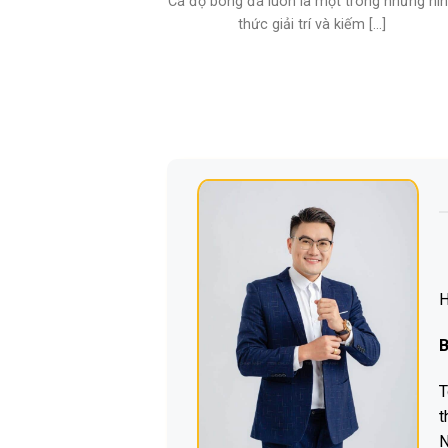
Cá độ bóng đá luôn là một trong những hì
Chúng tôi hiểu rằng quyền riêng tư và b
thức giải trí và kiếm [...]
và nâng cao các biện pháp bảo vệ dữ liệu
Tất cả thông tin cá nhân của bạn đều đư
nhất có thể.
Ngoài ra, chúng tôi còn thường xuyên ki
luật hiện hành.
Điều này giúp chúng tôi đảm bảo rằng q
rằng mọi thông tin cá nhân bạn cung cấp
Chúng tôi hiểu rõ tầm quan trọng của việ
H
củng cố niềm tin đó.
B
Mỗi bước đi của chúng tôi đều hướng tới
T
Betvisa là một trang web cá cược có sở 
t
nhiều người chơi tham gia.
N