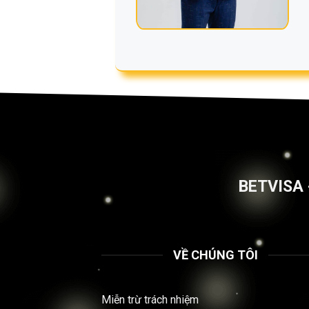
6/ Kho game đa dạng củ
Sòng bạc trực tuyến Betvisa
Sòng bạc trực tuyến của Betvisa được x
chứa hàng trăm nghìn người chơi cùng lú
Để mang đến trải nghiệm tốt nhất, Betvi
SuperSpade, SA Gaming, Asia Gaming,… 
BETVISA 
Casino Betvisa
Betvisa cung cấp một loạt các trò chơi 
dealer tại Betvisa không chỉ xinh đẹp m
VỀ CHÚNG TÔI
Ngoài ra, Betvisa cung cấp tỷ lệ cược c
Miễn trừ trách nhiệm