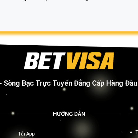
a nhà cái Betvisa
em là một điểm đến nhỏ gọn với đầy đủ các trò chơi hấp dẫn nhất
c.
sa hợp tác với các nhà phát triển game
casino
hàng đầu thế giới n
Có tổng cộng 10 sảnh game cho bạn lựa chọn.
- Sòng Bạc Trực Tuyến Đẳng Cấp Hàng Đầu
casino từ truyền thống đến hiện đại, với sảnh game được thiết kế
à còn quyến rũ, tạo cảm giác chân thực cho người chơi.
HƯỚNG DẪN
ao nhất, giúp người chơi dễ dàng chiến thắng nếu biết cách quản l
T
Tải App