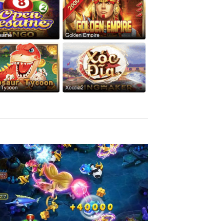
 tín nhất trên thế giới. Điều này đảm
thành viên.
BETVISA. Chúng tôi tự hào mang đến cho
làm
đại sứ
thương hiệu của BetVisa.
gày đáng nhớ đó, BetVisa không ngừng nỗ
à đảm bảo rằng mỗi bước trên hành trình