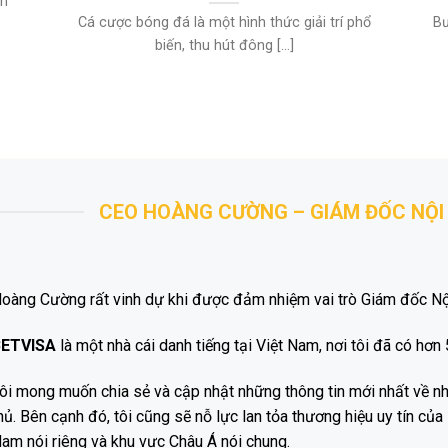
nh
ảo mật thông tin cá nhân là mối quan tâm hàng đầu của người dùng
Cá cược bóng đá là một hình thức giải trí phổ
Bư
 để ngăn chặn bất kỳ hành vi truy cập trái phép nào.
biến, thu hút đông [...]
ợc bảo vệ thông qua các giao thức mã hóa hiện đại, đảm bảo rằng 
ểm tra và cập nhật các chính sách bảo mật để phù hợp với các tiê
CEO HOÀNG CƯỜNG – GIÁM ĐỐC NỘI
uyền riêng tư của bạn không chỉ được bảo vệ mà còn được tôn trọ
 sẽ được xử lý một cách cẩn trọng và bảo mật nhất.
c giữ gìn sự tin tưởng mà bạn đã dành cho chúng tôi, và chúng tô
oàng Cường rất vinh dự khi được đảm nhiệm vai trò Giám đốc N
ETVISA
là một nhà cái danh tiếng tại Việt Nam, nơi tôi đã có hơn
 mục tiêu mang đến cho bạn một trải nghiệm cá cược an toàn, tin
ôi mong muốn chia sẻ và cập nhật những thông tin mới nhất về n
hữu một kho game đồ sộ và đa dạng. Các siêu phẩm hot nhất hiện 
hủ. Bên cạnh đó, tôi cũng sẽ nỗ lực lan tỏa thương hiệu uy tín của
am nói riêng và khu vực Châu Á nói chung.