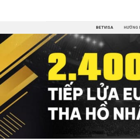
Skip
to
content
BETVISA
HƯỚNG 