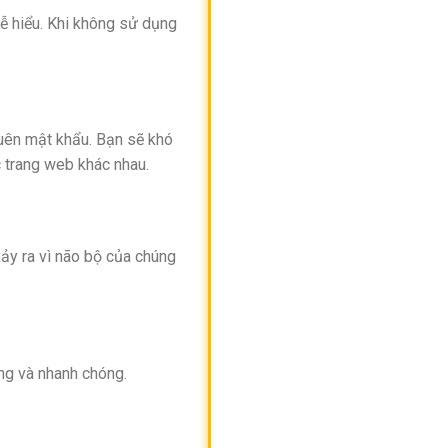
dễ hiểu. Khi không sử dụng
quên mật khẩu. Bạn sẽ khó
c trang web khác nhau.
ảy ra vì não bộ của chúng
ng và nhanh chóng.