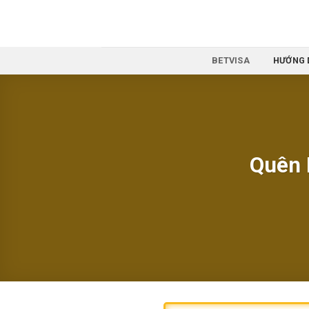
Skip
to
content
BETVISA
HƯỚNG 
Quên 