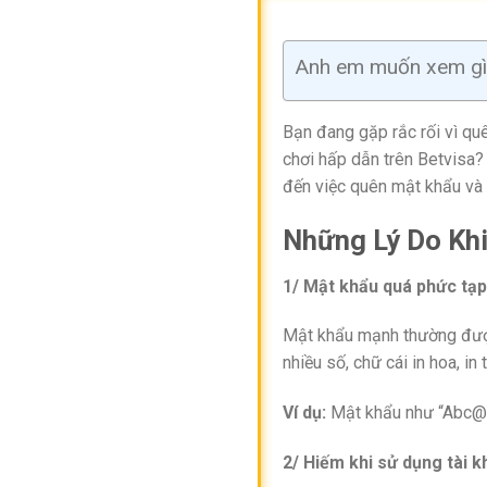
Anh em muốn xem gì
Bạn đang gặp rắc rối vì qu
chơi hấp dẫn trên Betvisa?
đến việc quên mật khẩu và
Những Lý Do Kh
1/ Mật khẩu quá phức tạp
Mật khẩu mạnh thường được 
nhiều số, chữ cái in hoa, in
Ví dụ:
Mật khẩu như “Abc@
2/ Hiếm khi sử dụng tài 