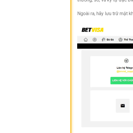
Ngoài ra, hãy lưu trữ mật kh