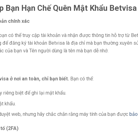
úp Bạn Hạn Chế Quên Mật Khẩu Betvisa
oản chính xác
bạn có thể truy cập tài khoản và nhận được thông tin hỗ trợ từ B
 để đăng ký tài khoản Betvisa là địa chỉ mà bạn thường xuyên sử
xác của bạn và Tên người dùng là tên mà bạn dễ nhớ.
sa ở nơi an toàn, chỉ bạn biết.
Bạn có thể:
riêng biệt để ghi lại mật khẩu.
ật khẩu.
 duyệt web, nhưng hãy chắc chắn rằng máy tính của bạn được
bảo
tố (2FA)