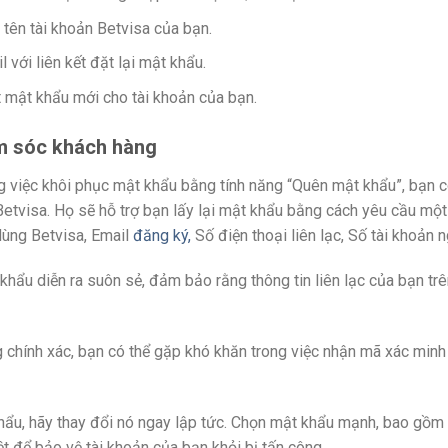
 tên tài khoản Betvisa của bạn.
 với liên kết đặt lại mật khẩu.
t mật khẩu mới cho tài khoản của bạn.
m sóc khách hàng
g việc khôi phục mật khẩu bằng tính năng “Quên mật khẩu”, bạn 
tvisa. Họ sẽ hỗ trợ bạn lấy lại mật khẩu bằng cách yêu cầu một s
dùng Betvisa, Email
đăng ký,
Số điện thoại liên lạc, Số tài khoản 
khẩu diễn ra suôn sẻ, đảm bảo rằng thông tin liên lạc của bạn trê
g chính xác, bạn có thể gặp khó khăn trong việc nhận mã xác minh
hẩu, hãy thay đổi nó ngay lập tức. Chọn mật khẩu mạnh, bao gồm c
ệt để bảo vệ tài khoản của bạn khỏi bị tấn công.