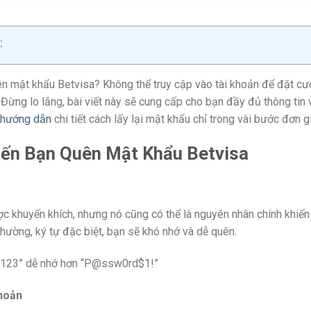
:
ên mật khẩu Betvisa? Không thể truy cập vào tài khoản để đặt cư
 Đừng lo lắng, bài viết này sẽ cung cấp cho bạn đầy đủ thông tin
hướng dẫn
chi tiết cách lấy lại mật khẩu chỉ trong vài bước đơn g
iến Bạn Quên Mật Khẩu Betvisa
khuyến khích, nhưng nó cũng có thể là nguyên nhân chính khiến 
 thường, ký tự đặc biệt, bạn sẽ khó nhớ và dễ quên.
123” dễ nhớ hơn “P@ssw0rd$1!”
khoản