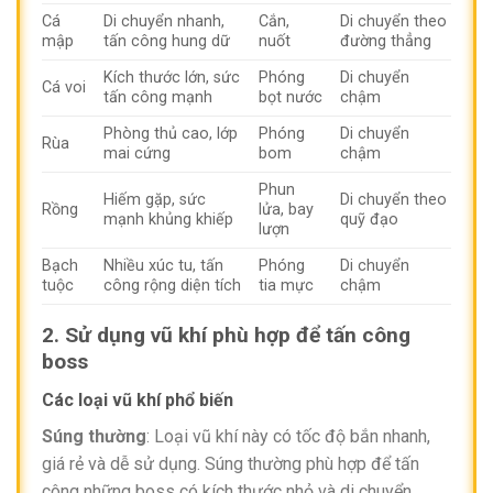
Cá
Di chuyển nhanh,
Cắn,
Di chuyển theo
mập
tấn công hung dữ
nuốt
đường thẳng
Kích thước lớn, sức
Phóng
Di chuyển
Cá voi
tấn công mạnh
bọt nước
chậm
Phòng thủ cao, lớp
Phóng
Di chuyển
Rùa
mai cứng
bom
chậm
Phun
Hiếm gặp, sức
Di chuyển theo
Rồng
lửa, bay
mạnh khủng khiếp
quỹ đạo
lượn
Bạch
Nhiều xúc tu, tấn
Phóng
Di chuyển
tuộc
công rộng diện tích
tia mực
chậm
2. Sử dụng vũ khí phù hợp để tấn công
boss
Các loại vũ khí phổ biến
Súng thường
: Loại vũ khí này có tốc độ bắn nhanh,
giá rẻ và dễ sử dụng. Súng thường phù hợp để tấn
công những boss có kích thước nhỏ và di chuyển