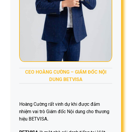
CEO HOÀNG CƯỜNG – GIÁM ĐỐC NỘI
DUNG BETVISA
Hoàng Cường rất vinh dự khi được đảm
nhiệm vai trò Giám đốc Nội dung cho thương
hiệu BETVISA
.