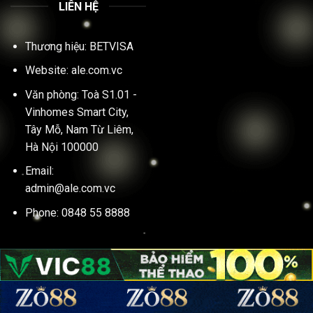
LIÊN HỆ
Thương hiệu:
BETVISA
Website: ale.com.vc
Văn phòng: Toà S1.01 -
Vinhomes Smart City,
Tây Mỗ, Nam Từ Liêm,
Hà Nội 100000
Email:
admin@ale.com.vc
Phone: 0848 55 8888
Copyright 2026 ©
Toàn bộ bản quyền thuộc ale.com.vc
-
© All
rights reserved