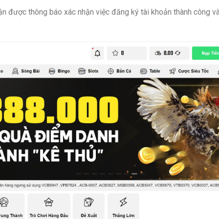
hận được thông báo xác nhận việc đăng ký tài khoản thành công 