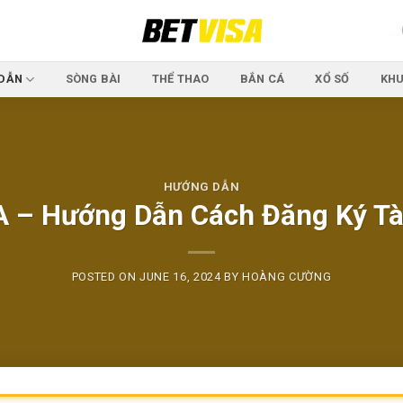
DẪN
SÒNG BÀI
THỂ THAO
BẮN CÁ
XỔ SỐ
KHU
HƯỚNG DẪN
 – Hướng Dẫn Cách Đăng Ký T
POSTED ON
JUNE 16, 2024
BY
HOÀNG CƯỜNG