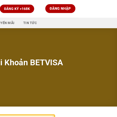
YẾN MÃI
TIN TỨC
ài Khoản BETVISA