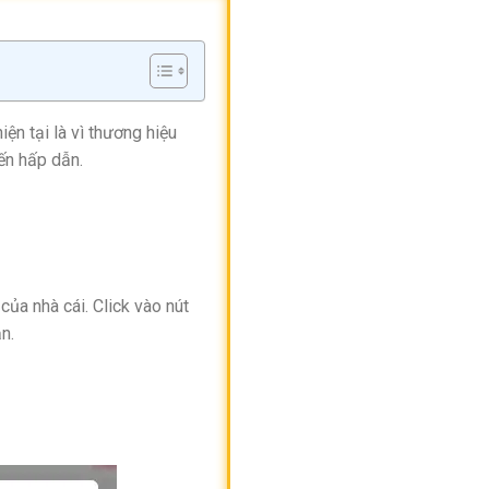
ện tại là vì thương hiệu
ến hấp dẫn.
ủa nhà cái. Click vào nút
n.