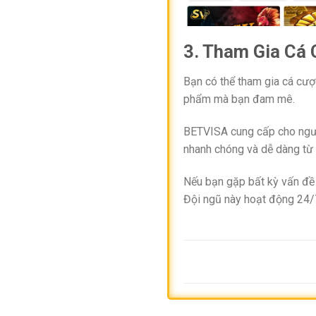
3. Tham Gia Cá 
Bạn có thể tham gia cá cượ
phẩm mà bạn đam mê.
BETVISA cung cấp cho người 
nhanh chóng và dễ dàng từ 
Nếu bạn gặp bất kỳ vấn đề
Đội ngũ này hoạt động 24/