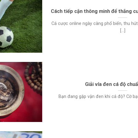
Cách tiếp cận thông minh để thắng c
Cá cược online ngày càng phổ biến, thu h
[...]
Giải vía đen cá độ chuẩ
Bạn đang gặp vận đen khi cá độ? Cờ bạc l