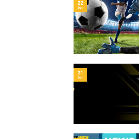
22
Jun
21
Jun