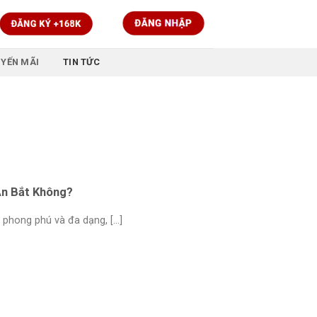
YẾN MÃI
TIN TỨC
An Bắt Không?
hong phú và đa dạng, [...]