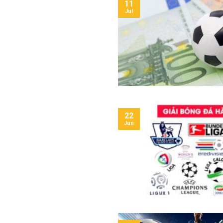
11
Jul
22
Jun