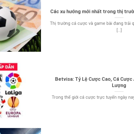
Các xu hướng mới nhất trong thị trư
Thị trường cá cược và game bài đang trải
[...]
Betvisa: Tỷ Lệ Cược Cao, Cá Cược 
Lượng
Trong thế giới cá cược trực tuyến ngày nay,