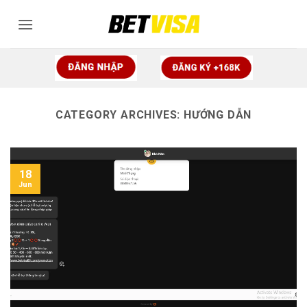
Skip
to
content
CATEGORY ARCHIVES:
HƯỚNG DẪN
18
Jun