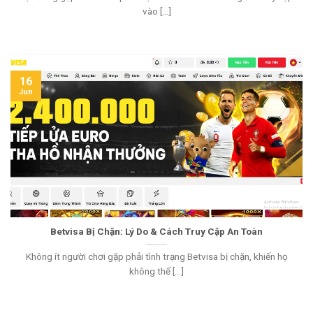
vào [...]
16
Jun
Betvisa Bị Chặn: Lý Do & Cách Truy Cập An Toàn
Không ít người chơi gặp phải tình trạng Betvisa bị chặn, khiến họ
không thể [...]