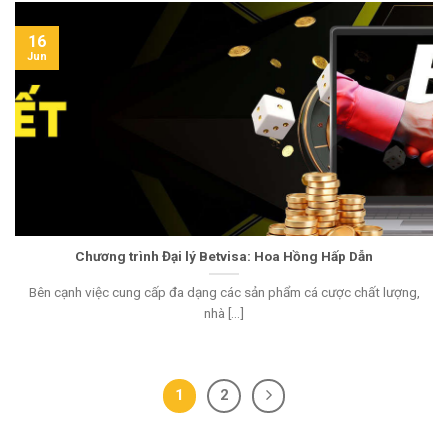
16
Jun
Chương trình Đại lý Betvisa: Hoa Hồng Hấp Dẫn
Bên cạnh việc cung cấp đa dạng các sản phẩm cá cược chất lượng,
nhà [...]
1
2