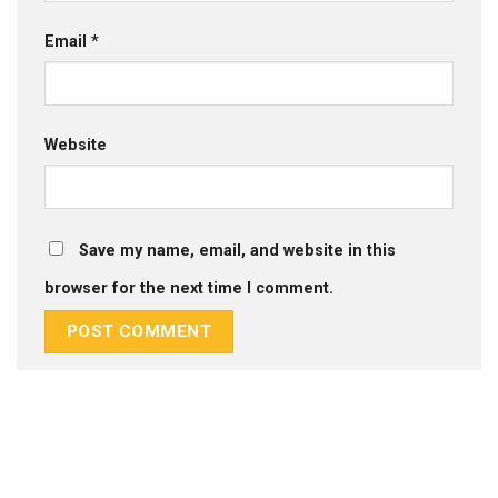
Email
*
Website
Save my name, email, and website in this
browser for the next time I comment.