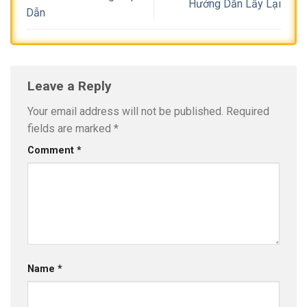
Hướng Dẫn Lấy Lại
Dẫn
Leave a Reply
Your email address will not be published.
Required
fields are marked
*
Comment
*
Name
*