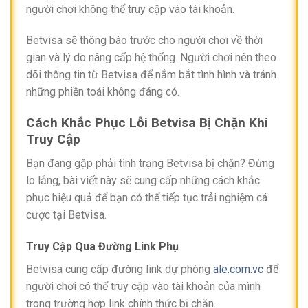
người chơi không thể truy cập vào tài khoản.
Betvisa sẽ thông báo trước cho người chơi về thời
gian và lý do nâng cấp hệ thống. Người chơi nên theo
dõi thông tin từ Betvisa để nắm bắt tình hình và tránh
những phiền toái không đáng có.
Cách Khắc Phục Lỗi Betvisa Bị Chặn Khi
Truy Cập
Bạn đang gặp phải tình trạng Betvisa bị chặn? Đừng
lo lắng, bài viết này sẽ cung cấp những cách khắc
phục hiệu quả để bạn có thể tiếp tục trải nghiệm cá
cược tại Betvisa.
Truy Cập Qua Đường Link Phụ
Betvisa cung cấp đường link dự phòng
ale.com.vc
để
người chơi có thể truy cập vào tài khoản của mình
trong trường hợp link chính thức bị chặn.