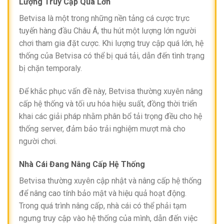
Lượng Truy Cập Quá Lớn
Betvisa là một trong những nền tảng cá cược trực
tuyến hàng đầu Châu Á, thu hút một lượng lớn người
chơi tham gia đặt cược. Khi lượng truy cập quá lớn, hệ
thống của Betvisa có thể bị quá tải, dẫn đến tình trạng
bị chặn temporaly.
Để khắc phục vấn đề này, Betvisa thường xuyên nâng
cấp hệ thống và tối ưu hóa hiệu suất, đồng thời triển
khai các giải pháp nhằm phân bổ tải trọng đều cho hệ
thống server, đảm bảo trải nghiệm mượt mà cho
người chơi.
Nhà Cái Đang Nâng Cấp Hệ Thống
Betvisa thường xuyên cập nhật và nâng cấp hệ thống
để nâng cao tính bảo mật và hiệu quả hoạt động.
Trong quá trình nâng cấp, nhà cái có thể phải tạm
ngưng truy cập vào hệ thống của mình, dẫn đến việc