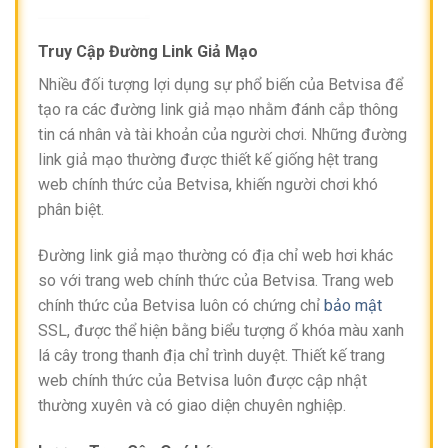
Truy Cập Đường Link Giả Mạo
Nhiều đối tượng lợi dụng sự phổ biến của Betvisa để
tạo ra các đường link giả mạo nhằm đánh cắp thông
tin cá nhân và tài khoản của người chơi. Những đường
link giả mạo thường được thiết kế giống hệt trang
web chính thức của Betvisa, khiến người chơi khó
phân biệt.
Đường link giả mạo thường có địa chỉ web hơi khác
so với trang web chính thức của Betvisa. Trang web
chính thức của Betvisa luôn có chứng chỉ
bảo mật
SSL, được thể hiện bằng biểu tượng ổ khóa màu xanh
lá cây trong thanh địa chỉ trình duyệt. Thiết kế trang
web chính thức của Betvisa luôn được cập nhật
thường xuyên và có giao diện chuyên nghiệp.