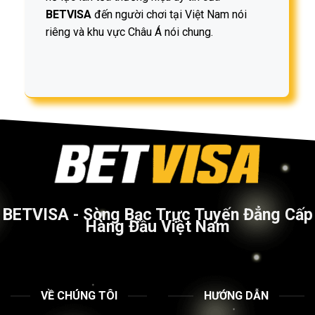
BETVISA
đến người chơi tại Việt Nam nói
riêng và khu vực Châu Á nói chung.
BETVISA - Sòng Bạc Trực Tuyến Đẳng Cấp
Hàng Đầu Việt Nam
VỀ CHÚNG TÔI
HƯỚNG DẪN