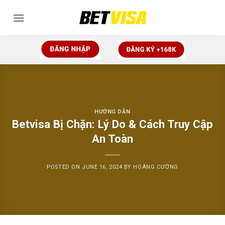
Skip
to
content
HƯỚNG DẪN
Betvisa Bị Chặn: Lý Do & Cách Truy Cập
An Toàn
POSTED ON
JUNE 16, 2024
BY
HOÀNG CƯỜNG