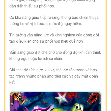
dẫn đến thiếu sự phối hợp.
Có khả năng giao tiếp rõ ràng, thông báo chiến thuật,
thông tin về vị trí boss, mức độ nguy hiểm,…
Tin tưởng vào năng lực và kinh nghiệm của đồng đội,
tạo điều kiện cho sự phối hợp hiệu quả hơn.
Sẵn sàng giúp đỡ, che chở cho đồng đội khi cần thiết,
không ego hoặc lợi ích cá nhân.
Giữ thái độ tích cực, vui vẻ, thái độ tôn trọng và hợp
tác, tránh những phản ứng tiêu cực và gây mất đoàn
kết.