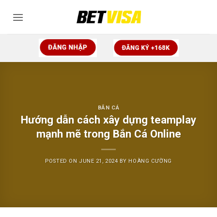
Skip
to
content
BẮN CÁ
Hướng dẫn cách xây dựng teamplay
mạnh mẽ trong Bắn Cá Online
POSTED ON
JUNE 21, 2024
BY
HOÀNG CƯỜNG