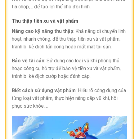
tia chớp,… để tạo lợi thế cho đội hình.
Thu thập tiền xu và vật phẩm
Nâng cao kỹ năng thu thập
: Khả năng di chuyển linh
hoạt, nhanh chóng, để thu thập tiền xu và vật phẩm,
tránh bị kẻ địch tấn công hoặc mất mát tài sản.
Bảo vệ tài sản
: Sử dụng các loại vũ khí phòng thủ
hoặc công cụ hỗ trợ để bảo vệ tiền xu và vật phẩm,
tránh bị kẻ địch cướp hoặc đánh cắp.
Biết cách sử dụng vật phẩm
: Hiểu rõ công dụng của
từng loại vật phẩm, thực hiện nâng cấp vũ khí, hồi
phục sức khỏe,…