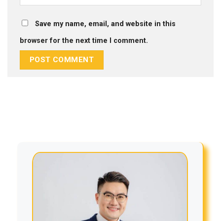
Save my name, email, and website in this
browser for the next time I comment.