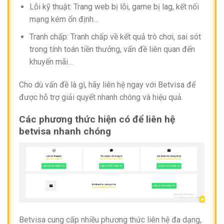
Lỗi kỹ thuật: Trang web bị lỗi, game bị lag, kết nối
mạng kém ổn định…
Tranh chấp: Tranh chấp về kết quả trò chơi, sai sót
trong tính toán tiền thưởng, vấn đề liên quan đến
khuyến mãi…
Cho dù vấn đề là gì, hãy liên hệ ngay với Betvisa để
được hỗ trợ giải quyết nhanh chóng và hiệu quả.
Các phương thức hiện có để liên hệ
betvisa nhanh chóng
Betvisa cung cấp nhiều phương thức liên hệ đa dạng,