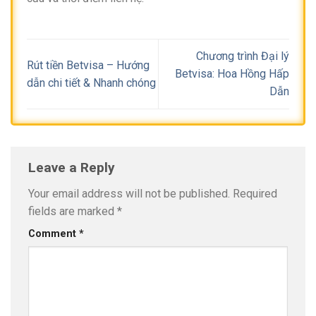
Chương trình Đại lý
Rút tiền Betvisa – Hướng
Betvisa: Hoa Hồng Hấp
dẫn chi tiết & Nhanh chóng
Dẫn
Leave a Reply
Your email address will not be published.
Required
fields are marked
*
Comment
*