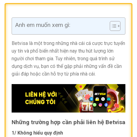
Anh em muốn xem gì:
Betvisa là một trong những nhà cái cá cược trực tuyến
uy tín và phổ biến nhất hiện nay thu hút lượng lớn
người chơi tham gia. Tuy nhiên, trong quá trình sử
dụng dịch vụ, bạn có thể gặp phải những vấn đề cần
giải đáp hoặc cần hỗ trợ từ phía nhà cái.
Những trường hợp cần phải liên hệ Betvisa
1/ Không hiểu quy định