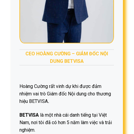
CEO HOÀNG CƯỜNG – GIÁM ĐỐC NỘI
DUNG BETVISA
Hoàng Cường rất vinh dự khi được đảm
nhiệm vai trò Giám đốc Nội dung cho thương
hiệu BETVISA
.
BETVISA
là một nhà cái danh tiếng tại Việt
Nam, nơi tôi đã có hơn 5 năm làm việc và trải
nghiệm.