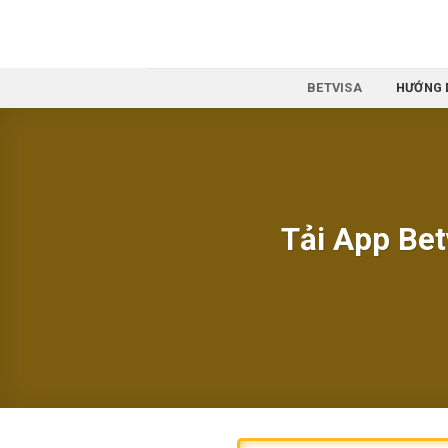
Skip
to
content
BETVISA
HƯỚNG 
Tải App Bet