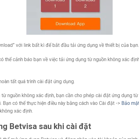
load” với link bất kì để bắt đầu tải ứng dụng về thiết bị của bạn.
ó thể cảnh báo bạn về việc tải ứng dụng từ nguồn không xác định
oàn tất quá trình cài đặt ứng dụng.
 từ nguồn không xác định, bạn cần cho phép cài đặt ứng dụng từ
i. Bạn có thể thực hiện điều này bằng cách vào Cài đặt ->
Bảo mậ
không xác định.
ng Betvisa sau khi cài đặt