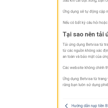
Sau khi cài đặt xong, bạn 
Ứng dụng sẽ tự động cập n
Nếu có bất kỳ câu hỏi hoặc
Tại sao nên tải
Tải ứng dụng Betvisa từ tr
từ các nguồn không xác địn
an toàn và bảo mật của ứn
Các website không chính th
Ứng dụng Betvisa từ trang
rằng bạn luôn sử dụng phiê
Hướng dẫn nạp tiền B