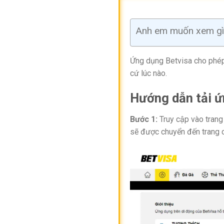
Anh em muốn xem gì
Ứng dụng Betvisa cho phép 
cứ lúc nào.
Hướng dẫn tải ứ
Bước 1:
Truy cập vào trang 
sẽ được chuyển đến trang ch