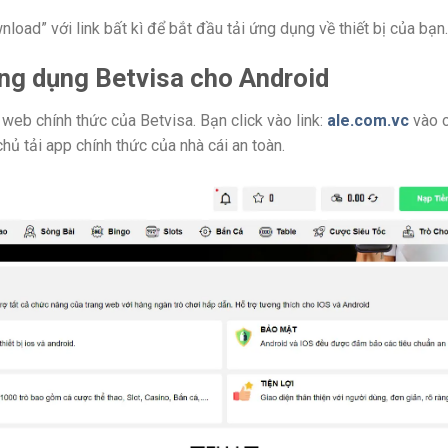
oad” với link bất kì để bắt đầu tải ứng dụng về thiết bị của bạn.
ng dụng Betvisa cho Android
web chính thức của Betvisa. Bạn click vào link:
ale.com.vc
vào c
ủ tải app chính thức của nhà cái an toàn.