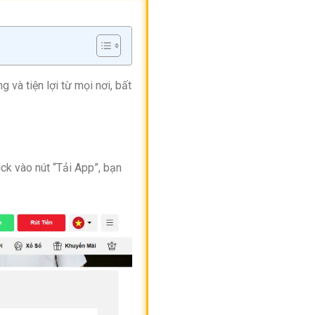
và tiện lợi từ mọi nơi, bất
ick vào nút “Tải App”, bạn