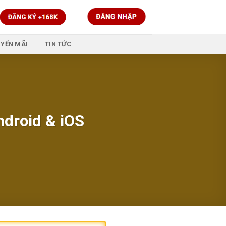
YẾN MÃI
TIN TỨC
ndroid & iOS