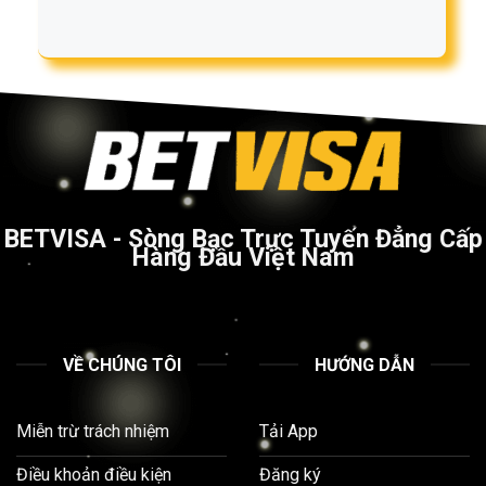
BETVISA - Sòng Bạc Trực Tuyến Đẳng Cấp
Hàng Đầu Việt Nam
VỀ CHÚNG TÔI
HƯỚNG DẪN
Miễn trừ trách nhiệm
Tải App
Điều khoản điều kiện
Đăng ký