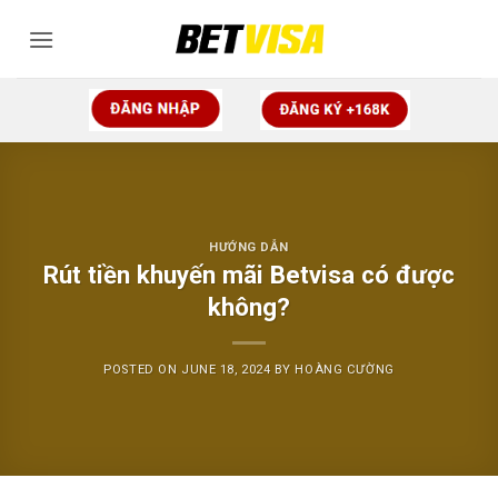
Skip
to
content
HƯỚNG DẪN
Rút tiền khuyến mãi Betvisa có được
không?
POSTED ON
JUNE 18, 2024
BY
HOÀNG CƯỜNG