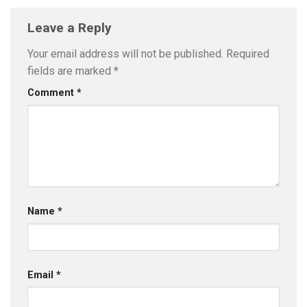
Leave a Reply
Your email address will not be published.
Required
fields are marked
*
Comment
*
Name
*
Email
*