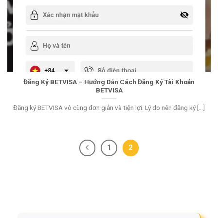
Đăng Ký BETVISA – Hướng Dẫn Cách Đăng Ký Tài Khoản
BETVISA
Đăng ký BETVISA vô cùng đơn giản và tiện lợi. Lý do nên đăng ký [...]
1
2