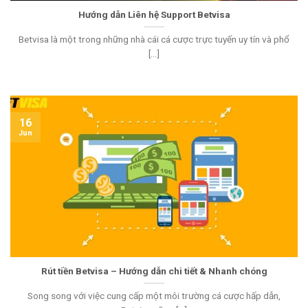
Hướng dẫn Liên hệ Support Betvisa
Betvisa là một trong những nhà cái cá cược trực tuyến uy tín và phổ
[...]
16
Jun
Rút tiền Betvisa – Hướng dẫn chi tiết & Nhanh chóng
Song song với việc cung cấp một môi trường cá cược hấp dẫn,