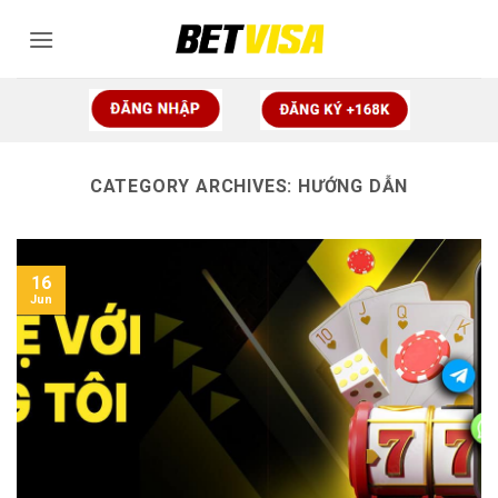
Skip
to
content
CATEGORY ARCHIVES:
HƯỚNG DẪN
16
Jun