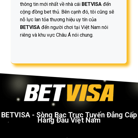
thông tin mới nhất về nhà cái
BETVISA
đến
cộng đồng bet thủ. Bên cạnh đó, tôi cũng sẽ
nỗ lực lan tỏa thương hiệu uy tín của
BETVISA
đến người chơi tại Việt Nam nói
riêng và khu vực Châu Á nói chung.
BETVISA - Sòng Bạc Trực Tuyến Đẳng Cấp
Hàng Đầu Việt Nam