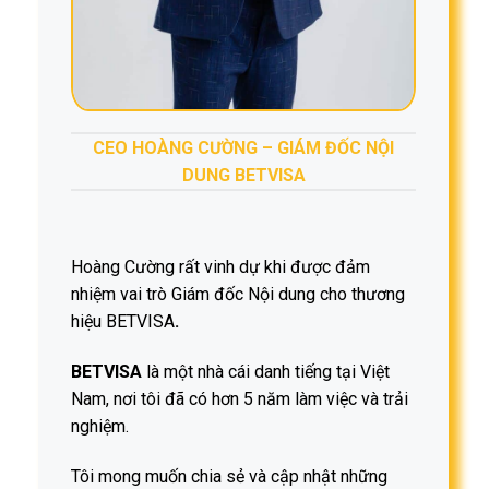
CEO HOÀNG CƯỜNG – GIÁM ĐỐC NỘI
DUNG BETVISA
Hoàng Cường rất vinh dự khi được đảm
nhiệm vai trò Giám đốc Nội dung cho thương
hiệu BETVISA
.
BETVISA
là một nhà cái danh tiếng tại Việt
Nam, nơi tôi đã có hơn 5 năm làm việc và trải
nghiệm.
Tôi mong muốn chia sẻ và cập nhật những