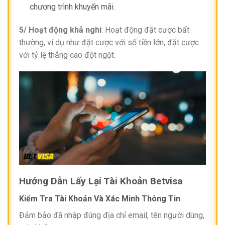
chương trình khuyến mãi.
5/ Hoạt động khả nghi
: Hoạt động đặt cược bất
thường, ví dụ như đặt cược với số tiền lớn, đặt cược
với tỷ lệ thắng cao đột ngột.
Hướng Dẫn Lấy Lại Tài Khoản Betvisa
Kiểm Tra Tài Khoản Và Xác Minh Thông Tin
Đảm bảo đã nhập đúng địa chỉ email, tên người dùng,