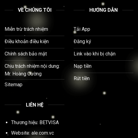
VỀ CHÚNG TÔI
HƯỚNG DẪN
Miễn trừ trách nhiệm
Tải App
Điều khoản điều kiện
Đăng ký
Chính sách bảo mật
Link vào khi bị chặn
Chịu trách nhiệm nội dung:
Nạp tiền
Mr. Hoàng Cường
Rút tiền
Sitemap
LIÊN HỆ
Thương hiệu:
BETVISA
Website: ale.com.vc