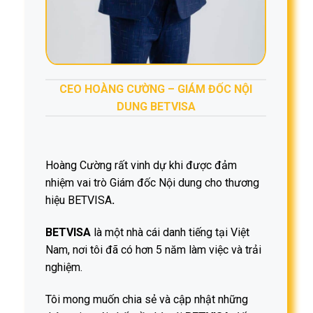
CEO HOÀNG CƯỜNG – GIÁM ĐỐC NỘI
DUNG BETVISA
Hoàng Cường rất vinh dự khi được đảm
nhiệm vai trò Giám đốc Nội dung cho thương
hiệu BETVISA
.
BETVISA
là một nhà cái danh tiếng tại Việt
Nam, nơi tôi đã có hơn 5 năm làm việc và trải
nghiệm.
Tôi mong muốn chia sẻ và cập nhật những