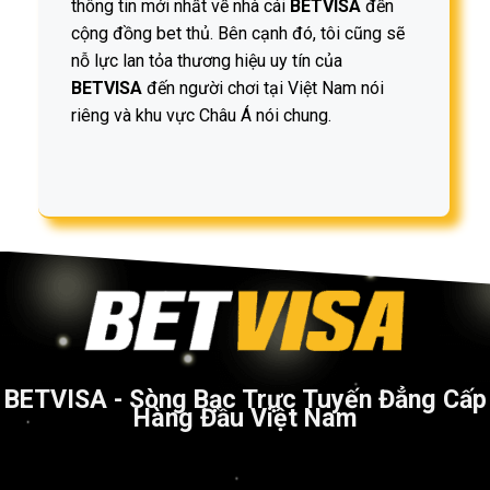
thông tin mới nhất về nhà cái
BETVISA
đến
cộng đồng bet thủ. Bên cạnh đó, tôi cũng sẽ
nỗ lực lan tỏa thương hiệu uy tín của
BETVISA
đến người chơi tại Việt Nam nói
riêng và khu vực Châu Á nói chung.
BETVISA - Sòng Bạc Trực Tuyến Đẳng Cấp
Hàng Đầu Việt Nam