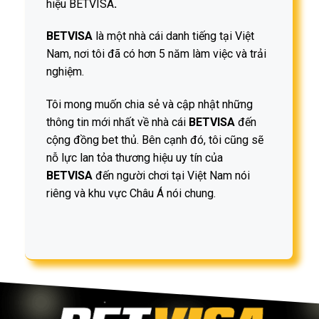
hiệu BETVISA
.
BETVISA
là một nhà cái danh tiếng tại Việt
Nam, nơi tôi đã có hơn 5 năm làm việc và trải
nghiệm.
Tôi mong muốn chia sẻ và cập nhật những
thông tin mới nhất về nhà cái
BETVISA
đến
cộng đồng bet thủ. Bên cạnh đó, tôi cũng sẽ
nỗ lực lan tỏa thương hiệu uy tín của
BETVISA
đến người chơi tại Việt Nam nói
riêng và khu vực Châu Á nói chung.