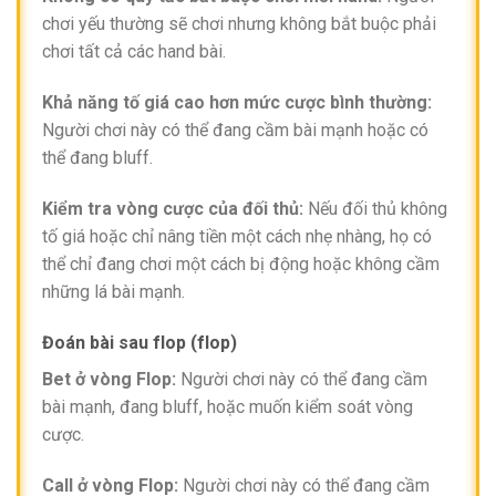
chơi yếu thường sẽ chơi nhưng không bắt buộc phải
chơi tất cả các hand bài.
Khả năng tố giá cao hơn mức cược bình thường:
Người chơi này có thể đang cầm bài mạnh hoặc có
thể đang bluff.
Kiểm tra vòng cược của đối thủ:
Nếu đối thủ không
tố giá hoặc chỉ nâng tiền một cách nhẹ nhàng, họ có
thể chỉ đang chơi một cách bị động hoặc không cầm
những lá bài mạnh.
Đoán bài sau flop (flop)
Bet ở vòng Flop:
Người chơi này có thể đang cầm
bài mạnh, đang bluff, hoặc muốn kiểm soát vòng
cược.
Call ở vòng Flop:
Người chơi này có thể đang cầm