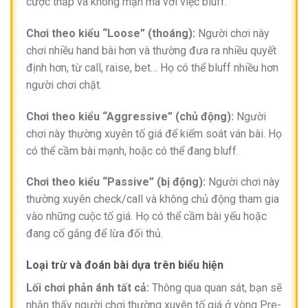
cược thấp và không mặn mà với việc bluff.
Chơi theo kiểu “Loose” (thoáng):
Người chơi này
chơi nhiều hand bài hơn và thường đưa ra nhiều quyết
định hơn, từ call, raise, bet… Họ có thể bluff nhiều hơn
người chơi chặt.
Chơi theo kiểu “Aggressive” (chủ động):
Người
chơi này thường xuyên tố giá để kiểm soát ván bài. Họ
có thể cầm bài mạnh, hoặc có thể đang bluff.
Chơi theo kiểu “Passive” (bị động):
Người chơi này
thường xuyên check/call và không chủ động tham gia
vào những cuộc tố giá. Họ có thể cầm bài yếu hoặc
đang cố gắng để lừa đối thủ.
Loại trừ và đoán bài dựa trên biểu hiện
Lối chơi phản ánh tất cả:
Thông qua quan sát, bạn sẽ
nhận thấy người chơi thường xuyên tố giá ở vòng Pre-