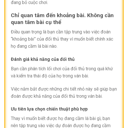
đang bỏ cuộc chơi.
Chỉ quan tâm đến khoảng bài. Không cần
quan tâm bài cụ thể
Điều quan trọng là bạn cần tập trung vào việc đoán
“khoảng bài” của đối thủ thay vì muốn biết chính xác
họ đang cầm lá bài nào.
Đánh giá khả năng của đối thủ
Bạn cần phân tích lối chơi của đối thủ trong quá khứ
và kiểm tra thái độ của họ trong ván bài.
Việc nắm bắt được những chi tiết nhỏ này sẽ giúp bạn
đoán được khả năng của đối thủ trong ván bài.
Ưu tiên lựa chọn chiến thuật phù hợp
Thay vì muốn biết được họ đang cầm lá bài gì, bạn
nên tập trung vào việc dự đoán được họ đang cầm