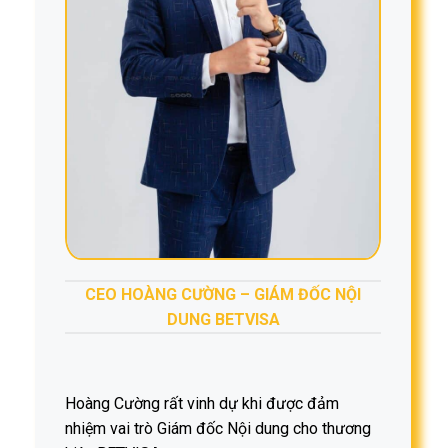
CEO HOÀNG CƯỜNG – GIÁM ĐỐC NỘI
DUNG BETVISA
Hoàng Cường rất vinh dự khi được đảm
nhiệm vai trò Giám đốc Nội dung cho thương