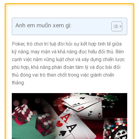
Anh em muốn xem gì:
Poker, trò chơi trí tuệ đòi hỏi sự kết hợp tinh tế giữa
kỹ năng, may mắn và khả năng đọc hiểu đối thủ. Bên
cạnh việc nắm vững luật chơi và xây dựng chiến lược
phù hợp, khả năng phán đoán tâm lý và đọc bài đối
thủ đóng vai trò then chốt trong việc giành chiến
thắng.