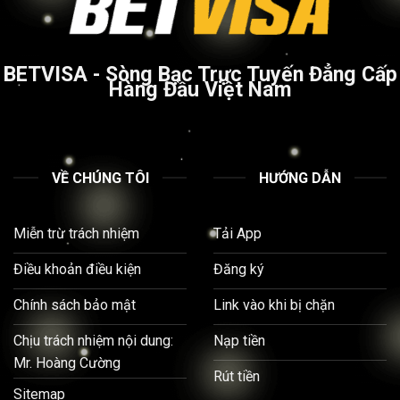
BETVISA - Sòng Bạc Trực Tuyến Đẳng Cấp
Hàng Đầu Việt Nam
VỀ CHÚNG TÔI
HƯỚNG DẪN
Miễn trừ trách nhiệm
Tải App
Điều khoản điều kiện
Đăng ký
Chính sách bảo mật
Link vào khi bị chặn
Chịu trách nhiệm nội dung:
Nạp tiền
Mr. Hoàng Cường
Rút tiền
Sitemap