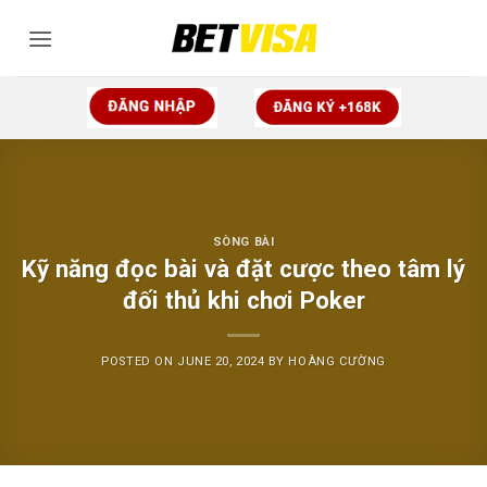
Skip
to
content
SÒNG BÀI
Kỹ năng đọc bài và đặt cược theo tâm lý
đối thủ khi chơi Poker
POSTED ON
JUNE 20, 2024
BY
HOÀNG CƯỜNG