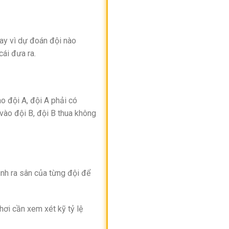
hay vì dự đoán đội nào
cái đưa ra.
o đội A, đội A phải có
vào đội B, đội B thua không
hình ra sân của từng đội để
chơi cần xem xét kỹ tỷ lệ