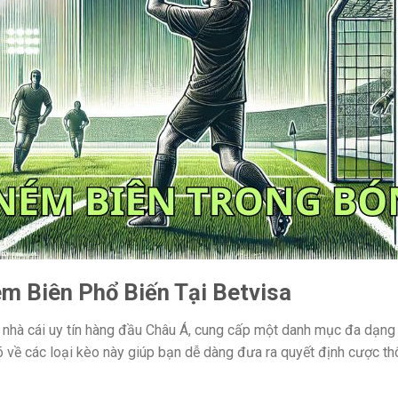
m Biên Phổ Biến Tại Betvisa
 nhà cái uy tín hàng đầu Châu Á, cung cấp một danh mục đa dạng
õ về các loại kèo này giúp bạn dễ dàng đưa ra quyết định cược th