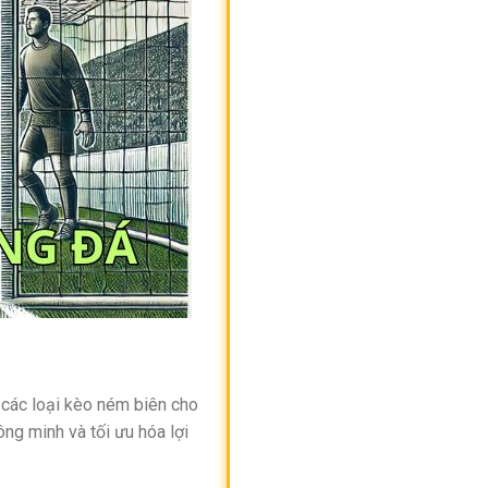
 các loại kèo ném biên cho
ông minh và tối ưu hóa lợi