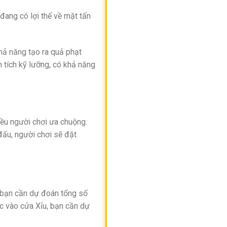
 đang có lợi thế về mặt tấn
hả năng tạo ra quả phạt
n tích kỹ lưỡng, có khả năng
iều người chơi ưa chuộng.
đấu, người chơi sẽ đặt
, bạn cần dự đoán tổng số
ợc vào cửa Xỉu, bạn cần dự