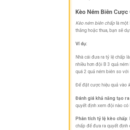
Kèo Ném Biên Cược
Kèo ném biên chấp
là một 
thắng hoặc thua, bạn sẽ d
Ví dụ:
Nhà cái đưa ra tỷ lệ chấp l
nhiều hơn đội B 3 quả ném 
quá 2 quả ném biên so với 
Để đặt cược hiệu quả vào
Đánh giá khả năng tạo ra
quyết định xem đội nào có
Phân tích tỷ lệ kèo chấp
:
chấp để đưa ra quyết định 