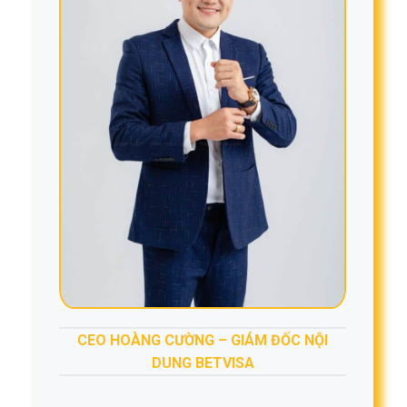
CEO HOÀNG CƯỜNG – GIÁM ĐỐC NỘI
DUNG BETVISA