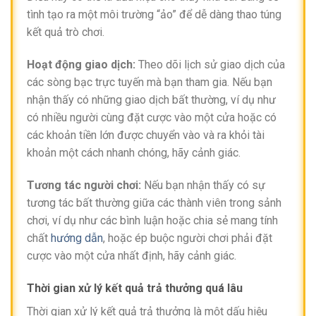
tình tạo ra một môi trường “ảo” để dễ dàng thao túng
kết quả trò chơi.
Hoạt động giao dịch:
Theo dõi lịch sử giao dịch của
các sòng bạc trực tuyến mà bạn tham gia. Nếu bạn
nhận thấy có những giao dịch bất thường, ví dụ như
có nhiều người cùng đặt cược vào một cửa hoặc có
các khoản tiền lớn được chuyển vào và ra khỏi tài
khoản một cách nhanh chóng, hãy cảnh giác.
Tương tác người chơi:
Nếu bạn nhận thấy có sự
tương tác bất thường giữa các thành viên trong sảnh
chơi, ví dụ như các bình luận hoặc chia sẻ mang tính
chất
hướng dẫn
, hoặc ép buộc người chơi phải đặt
cược vào một cửa nhất định, hãy cảnh giác.
Thời gian xử lý kết quả trả thưởng quá lâu
Thời gian xử lý kết quả trả thưởng là một dấu hiệu