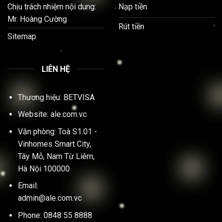
Chịu trách nhiệm nội dung:
Nạp tiền
Mr. Hoàng Cường
Rút tiền
Sitemap
LIÊN HỆ
Thương hiệu:
BETVISA
Website: ale.com.vc
Văn phòng: Toà S1.01 -
Vinhomes Smart City,
Tây Mỗ, Nam Từ Liêm,
Hà Nội 100000
Email:
admin@ale.com.vc
Phone: 0848 55 8888