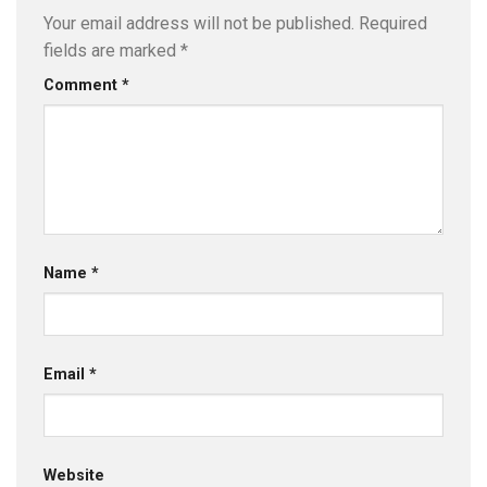
Your email address will not be published.
Required
fields are marked
*
Comment
*
Name
*
Email
*
Website