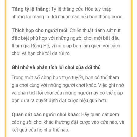
Tăng tỷ lệ thắng:
Tỷ lệ thắng cửa Hòa tuy thấp
nhưng lại mang lại lợi nhuận cao nếu bạn thắng cược.
Thích hợp cho người mới:
Chiến thuật đánh sát nút
đặc biệt phù hợp với những người chơi mới bắt đầu
tham gia Rồng Hổ, vì nó giúp bạn làm quen với cách
chơi và hạn chế tối đa rủi ro.
Ghi nhớ và phân tích lối chơi của đối thủ
Trong một số sòng bạc trực tuyến, bạn có thể tham
gia chơi cùng với những người chơi khác. Việc ghi nhớ
và phân tích lối chơi của những người này có thể giúp
bạn đưa ra quyết định đặt cược hiệu quả hơn.
Quan sát các người chơi khác:
Hãy quan sát xem
các người chơi khác thường đặt cược vào cửa nào, và
kết quả của họ như thế nào.