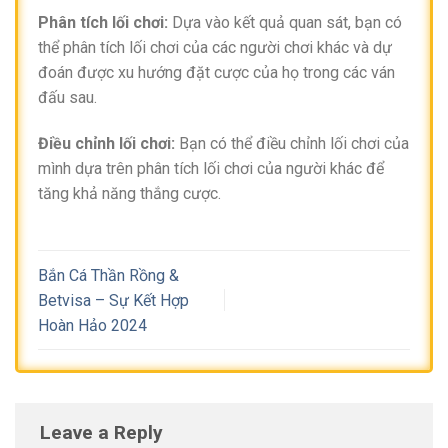
Phân tích lối chơi:
Dựa vào kết quả quan sát, bạn có
thể phân tích lối chơi của các người chơi khác và dự
đoán được xu hướng đặt cược của họ trong các ván
đấu sau.
Điều chỉnh lối chơi:
Bạn có thể điều chỉnh lối chơi của
mình dựa trên phân tích lối chơi của người khác để
tăng khả năng thắng cược.
Bắn Cá Thần Rồng &
Betvisa – Sự Kết Hợp
Hoàn Hảo 2024
Leave a Reply