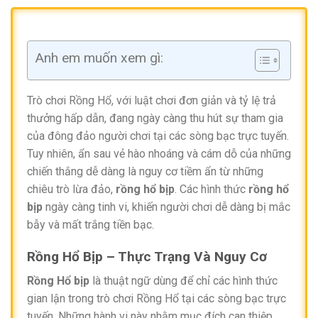
Anh em muốn xem gì:
Trò chơi Rồng Hổ, với luật chơi đơn giản và tỷ lệ trả
thưởng hấp dẫn, đang ngày càng thu hút sự tham gia
của đông đảo người chơi tại các sòng bạc trực tuyến.
Tuy nhiên, ẩn sau vẻ hào nhoáng và cám dỗ của những
chiến thắng dễ dàng là nguy cơ tiềm ẩn từ những
chiêu trò lừa đảo,
rồng hổ bịp
. Các hình thức
rồng hổ
bịp
ngày càng tinh vi, khiến người chơi dễ dàng bị mắc
bẫy và mất trắng tiền bạc.
Rồng Hổ Bịp – Thực Trạng Và Nguy Cơ
Rồng Hổ bịp
là thuật ngữ dùng để chỉ các hình thức
gian lận trong trò chơi Rồng Hổ tại các sòng bạc trực
tuyến. Những hành vi này nhằm mục đích can thiệp