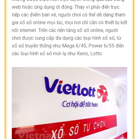
web hoặc ứng dụng di động. Thay vì phải đến trực
tiếp các điểm bán vé, người chơi có thể dễ dàng tham
gia xổ số online mọi lúc, mọi nơi chỉ cần có thiết bị kết
nối internet. Trên các nền tảng xổ số online, người
chơi được cung cấp đa dạng các loại hình xổ số, từ
xổ số truyền thống như Mega 6/45, Power 6/55 đến
các loại hình xổ số mới lạ như Keno, Lotto.