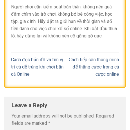
Người chơi cần kiểm soát bản thân, không nên quá
đắm chìm vào trò chơi, không bỏ bê công việc, học
tập, gia đình. Hãy đặt ra giới hạn về thời gian và số
tiền dành cho việc chơi xổ số online. Khi bắt đầu thua
lỗ, hãy dừng lại và không nên cố gắng gỡ gạc.
Cách đọc bản đồ và tìm vị
Cách tiếp cận thông minh
trí cá dễ trúng khi chơi bắn
để thắng cược trong cá
cá Online
cược online
Leave a Reply
Your email address will not be published.
Required
fields are marked
*