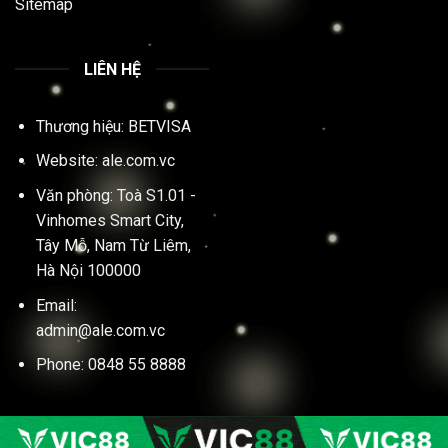
Sitemap
LIÊN HỆ
Thương hiệu:
BETVISA
Website: ale.com.vc
Văn phòng: Toà S1.01 -
Vinhomes Smart City,
Tây Mỗ, Nam Từ Liêm,
Hà Nội 100000
Email:
admin@ale.com.vc
Phone: 0848 55 8888