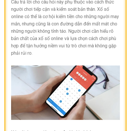
Câu trả lời cho câu hỏi này phụ thuộc vào cách thức
người chơi tiếp cận và kiểm soát bản thân. Xổ số
online có thể là cơ hội kiếm tiền cho những người may
mắn, nhưng cũng là con đường dẫn đến mất mát cho
những người không tỉnh táo. Người chơi cần hiểu rõ
bản chất của xổ số online và lựa chọn cách chơi phù
hợp để tận hưởng niềm vui từ trò chơi mà không gặp
phải rủi ro.