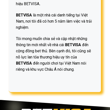
hiệu BETVISA
.
BETVISA
là một nhà cái danh tiếng tại Việt
Nam, nơi tôi đã có hơn 5 năm làm việc và trải
nghiệm.
Tôi mong muốn chia sẻ và cập nhật những
thông tin mới nhất về nhà cái
BETVISA
đến
cộng đồng bet thủ. Bên cạnh đó, tôi cũng sẽ
nỗ lực lan tỏa thương hiệu uy tín của
BETVISA
đến người chơi tại Việt Nam nói
riêng và khu vực Châu Á nói chung.