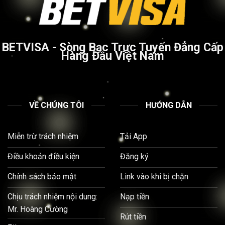
BETVISA - Sòng Bạc Trực Tuyến Đẳng Cấp
Hàng Đầu Việt Nam
VỀ CHÚNG TÔI
HƯỚNG DẪN
Miễn trừ trách nhiệm
Tải App
Điều khoản điều kiện
Đăng ký
Chính sách bảo mật
Link vào khi bị chặn
Chịu trách nhiệm nội dung:
Nạp tiền
Mr. Hoàng Cường
Rút tiền