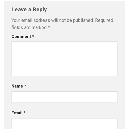
Leave a Reply
Your email address will not be published.
Required
fields are marked
*
Comment
*
Name
*
Email
*