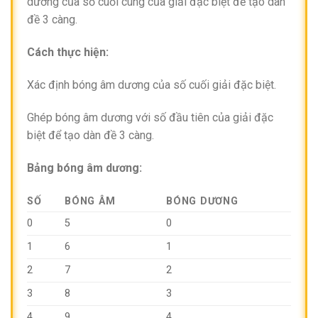
dương của số cuối cùng của giải đặc biệt để tạo dàn
đề 3 càng.
Cách thực hiện:
Xác định bóng âm dương của số cuối giải đặc biệt.
Ghép bóng âm dương với số đầu tiên của giải đặc
biệt để tạo dàn đề 3 càng.
Bảng bóng âm dương:
SỐ
BÓNG ÂM
BÓNG DƯƠNG
0
5
0
1
6
1
2
7
2
3
8
3
4
9
4