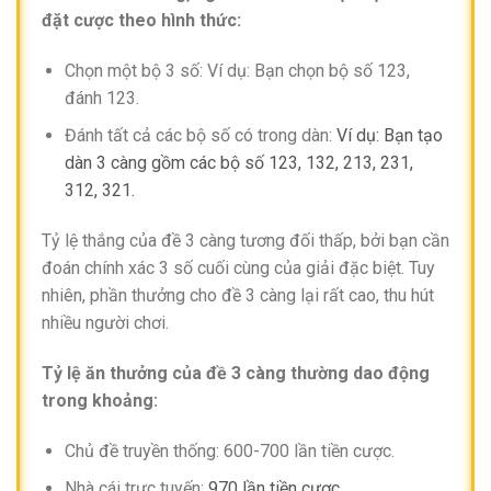
đặt cược theo hình thức:
Chọn một bộ 3 số: Ví dụ: Bạn chọn bộ số 123,
đánh 123.
Đánh tất cả các bộ số có trong dàn:
Ví dụ: Bạn tạo
dàn 3 càng gồm các bộ số 123, 132, 213, 231,
312, 321.
Tỷ lệ thắng của đề 3 càng tương đối thấp, bởi bạn cần
đoán chính xác 3 số cuối cùng của giải đặc biệt. Tuy
nhiên, phần thưởng cho đề 3 càng lại rất cao, thu hút
nhiều người chơi.
Tỷ lệ ăn thưởng của đề 3 càng thường dao động
trong khoảng:
Chủ đề truyền thống: 600-700 lần tiền cược.
Nhà cái trực tuyến:
970 lần tiền cược.