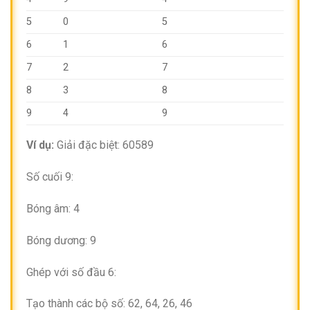
5
0
5
6
1
6
7
2
7
8
3
8
9
4
9
Ví dụ:
Giải đặc biệt: 60589
Số cuối 9:
Bóng âm: 4
Bóng dương: 9
Ghép với số đầu 6:
Tạo thành các bộ số: 62, 64, 26, 46