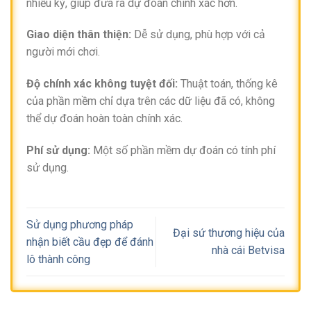
nhiều kỳ, giúp đưa ra dự đoán chính xác hơn.
Giao diện thân thiện:
Dễ sử dụng, phù hợp với cả
người mới chơi.
Độ chính xác không tuyệt đối:
Thuật toán, thống kê
của phần mềm chỉ dựa trên các dữ liệu đã có, không
thể dự đoán hoàn toàn chính xác.
Phí sử dụng:
Một số phần mềm dự đoán có tính phí
sử dụng.
Sử dụng phương pháp
Đại sứ thương hiệu của
nhận biết cầu đẹp để đánh
nhà cái Betvisa
lô thành công