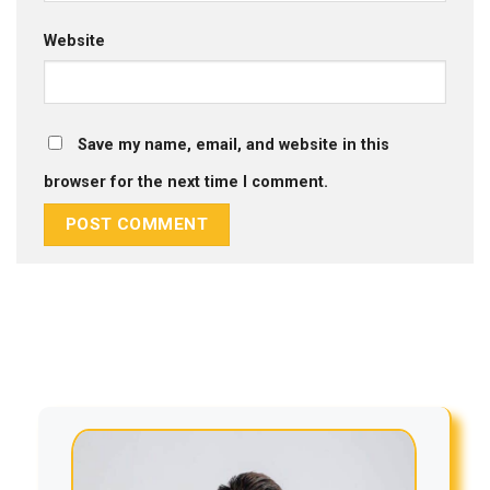
Website
Save my name, email, and website in this
browser for the next time I comment.