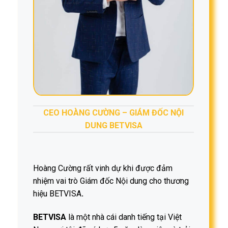
CEO HOÀNG CƯỜNG – GIÁM ĐỐC NỘI
DUNG BETVISA
Hoàng Cường rất vinh dự khi được đảm
nhiệm vai trò Giám đốc Nội dung cho thương
hiệu BETVISA
.
BETVISA
là một nhà cái danh tiếng tại Việt