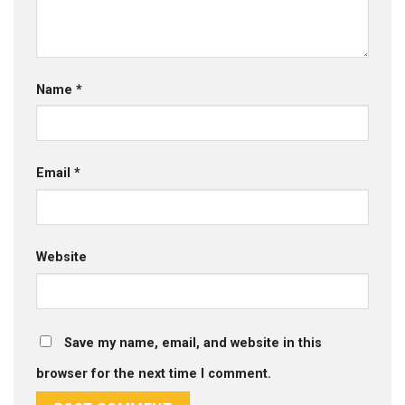
Name
*
Email
*
Website
Save my name, email, and website in this
browser for the next time I comment.