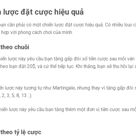
n lược đặt cược hiệu quả
bạn cần phải có một chiến lược đặt cược hiệu quả. Có nhiều loại 
ù hợp với phong cách chơi của mình.
 theo chuỗi
iến lược này yêu cầu bạn tăng gấp đôi số tiền cược sau mỗi ván t
theo bạn đặt 20$, và cứ thế tiếp tục. Khi thắng, bạn sẽ thu hồi lạ
n lược này tương tự như Martingale, nhưng thay vì tăng gấp đôi 
2, 3, 5, 8, 13…).
iến lược này yêu cầu bạn tăng thêm một đơn vị tiền cược sau mỗ
theo tỷ lệ cược