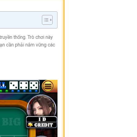
truyền thống. Trò chơi này
, bạn cần phải nắm vững các