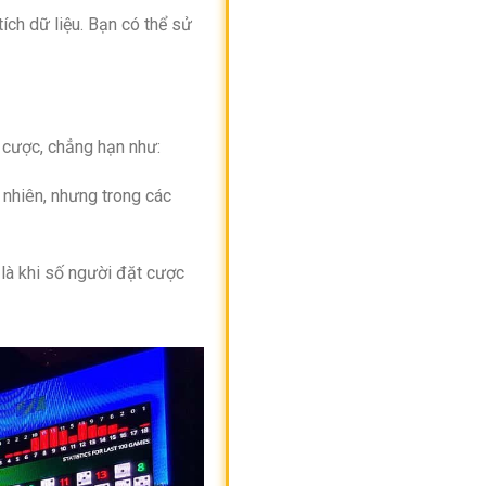
ích dữ liệu. Bạn có thể sử
n cược, chẳng hạn như:
 nhiên, nhưng trong các
là khi số người đặt cược