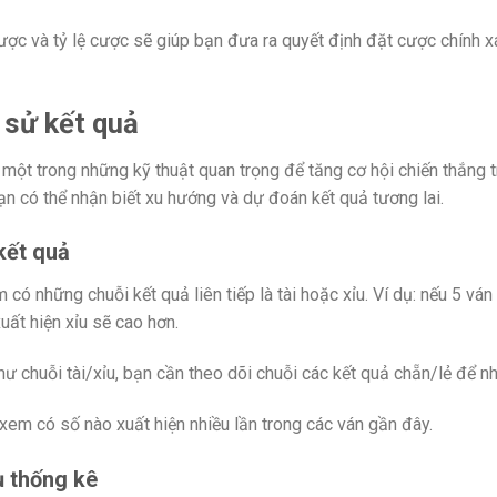
 cược và tỷ lệ cược sẽ giúp bạn đưa ra quyết định đặt cược chính x
h sử kết quả
à một trong những kỹ thuật quan trọng để tăng cơ hội chiến thắng
ạn có thể nhận biết xu hướng và dự đoán kết quả tương lai.
kết quả
có những chuỗi kết quả liên tiếp là tài hoặc xỉu. Ví dụ: nếu 5 ván 
uất hiện xỉu sẽ cao hơn.
ư chuỗi tài/xỉu, bạn cần theo dõi chuỗi các kết quả chẵn/lẻ để n
xem có số nào xuất hiện nhiều lần trong các ván gần đây.
 thống kê