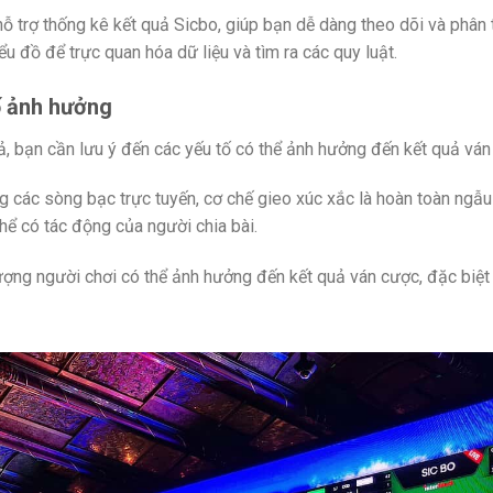
ỗ trợ thống kê kết quả Sicbo, giúp bạn dễ dàng theo dõi và phân t
u đồ để trực quan hóa dữ liệu và tìm ra các quy luật.
ố ảnh hưởng
uả, bạn cần lưu ý đến các yếu tố có thể ảnh hưởng đến kết quả vá
g các sòng bạc trực tuyến, cơ chế gieo xúc xắc là hoàn toàn ngẫu
hể có tác động của người chia bài.
ợng người chơi có thể ảnh hưởng đến kết quả ván cược, đặc biệt 