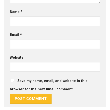
Name
*
Email
*
Website
Save my name, email, and website in this
browser for the next time I comment.