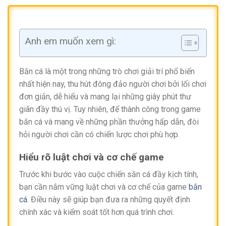
Anh em muốn xem gì:
Bắn cá là một trong những trò chơi giải trí phổ biến
nhất hiện nay, thu hút đông đảo người chơi bởi lối chơi
đơn giản, dễ hiểu và mang lại những giây phút thư
giãn đầy thú vị. Tuy nhiên, để thành công trong game
bắn cá và mang về những phần thưởng hấp dẫn, đòi
hỏi người chơi cần có chiến lược chơi phù hợp.
Hiểu rõ luật chơi và cơ chế game
Trước khi bước vào cuộc chiến săn cá đầy kịch tính,
bạn cần nắm vững luật chơi và cơ chế của game
bắn
cá
. Điều này sẽ giúp bạn đưa ra những quyết định
chính xác và kiểm soát tốt hơn quá trình chơi.