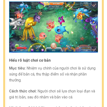
Hiểu rõ luật chơi cơ bản
Mục tiêu:
Nhiệm vụ chính của người chơi là sử dụng
súng để bắn cá, thu thập điểm số và nhận phần
thưởng.
Cách thức chơi:
Người chơi sẽ lựa chọn loại đạn và
giá trị bắn, sau đó nhắm và bắn vào cá.