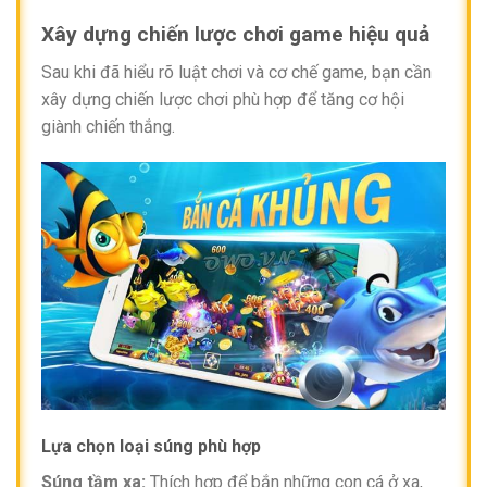
Xây dựng chiến lược chơi game hiệu quả
Sau khi đã hiểu rõ luật chơi và cơ chế game, bạn cần
xây dựng chiến lược chơi phù hợp để tăng cơ hội
giành chiến thắng.
Lựa chọn loại súng phù hợp
Súng tầm xa:
Thích hợp để bắn những con cá ở xa,