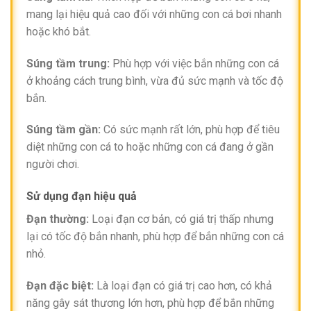
mang lại hiệu quả cao đối với những con cá bơi nhanh
hoặc khó bắt.
Súng tầm trung:
Phù hợp với việc bắn những con cá
ở khoảng cách trung bình, vừa đủ sức mạnh và tốc độ
bắn.
Súng tầm gần:
Có sức mạnh rất lớn, phù hợp để tiêu
diệt những con cá to hoặc những con cá đang ở gần
người chơi.
Sử dụng đạn hiệu quả
Đạn thường:
Loại đạn cơ bản, có giá trị thấp nhưng
lại có tốc độ bắn nhanh, phù hợp để bắn những con cá
nhỏ.
Đạn đặc biệt:
Là loại đạn có giá trị cao hơn, có khả
năng gây sát thương lớn hơn, phù hợp để bắn những