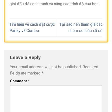
giải đấu để cạnh tranh và nâng cao trình độ của bạn.
Tìm hiểu về cách đặt cược
Tại sao nên tham gia các
Parlay và Combo
nhóm soi cầu xổ số
Leave a Reply
Your email address will not be published.
Required
fields are marked
*
Comment
*