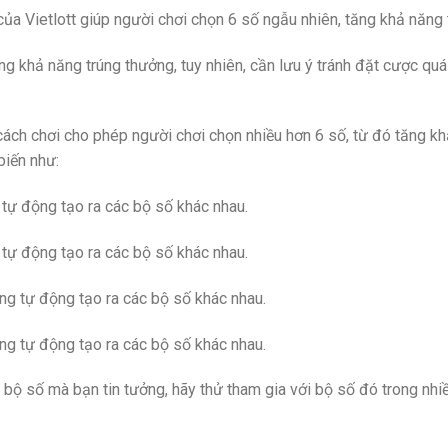
a Vietlott giúp người chơi chọn 6 số ngẫu nhiên, tăng khả năng t
g khả năng trúng thưởng, tuy nhiên, cần lưu ý tránh đặt cược quá
cách chơi cho phép người chơi chọn nhiều hơn 6 số, từ đó tăng khả
biến như:
tự động tạo ra các bộ số khác nhau.
tự động tạo ra các bộ số khác nhau.
ng tự động tạo ra các bộ số khác nhau.
ng tự động tạo ra các bộ số khác nhau.
ộ số mà bạn tin tưởng, hãy thử tham gia với bộ số đó trong nhi