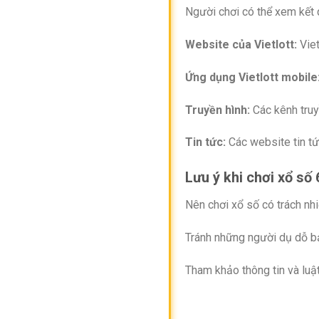
Người chơi có thể xem kết 
Website của Vietlott:
Viet
Ứng dụng Vietlott mobile
Truyền hình:
Các kênh truyề
Tin tức:
Các website tin tứ
Lưu ý khi chơi xổ số 
Nên chơi xổ số có trách nh
Tránh những người dụ dỗ bạ
Tham khảo thông tin và luật