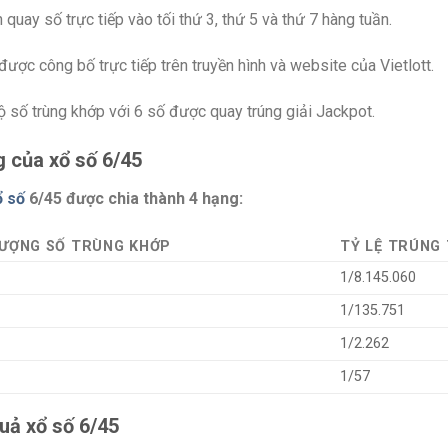
h quay số trực tiếp vào tối thứ 3, thứ 5 và thứ 7 hàng tuần.
ược công bố trực tiếp trên truyền hình và website của Vietlott.
 số trùng khớp với 6 số được quay trúng giải Jackpot.
g của xổ số 6/45
ổ số
6/45 được chia thành 4 hạng:
LƯỢNG SỐ TRÙNG KHỚP
TỶ LỆ TRÚNG
1/8.145.060
1/135.751
1/2.262
1/57
uả xổ số 6/45