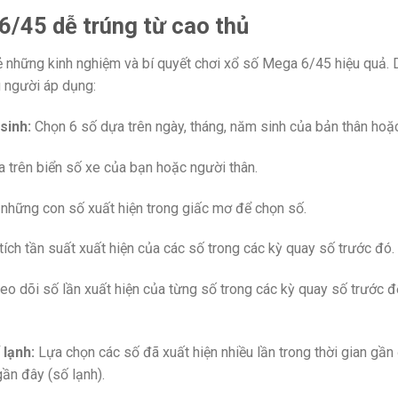
 dễ trúng từ cao thủ​​​​​​​
ẻ những kinh nghiệm và bí quyết chơi xổ số Mega 6/45 hiệu quả.
u người áp dụng:
sinh:
Chọn 6 số dựa trên ngày, tháng, năm sinh của bản thân hoặc
 trên biển số xe của bạn hoặc người thân.
những con số xuất hiện trong giấc mơ để chọn số.
ích tần suất xuất hiện của các số trong các kỳ quay số trước đó.
eo dõi số lần xuất hiện của từng số trong các kỳ quay số trước đ
lạnh:
Lựa chọn các số đã xuất hiện nhiều lần trong thời gian gần
 gần đây (số lạnh).