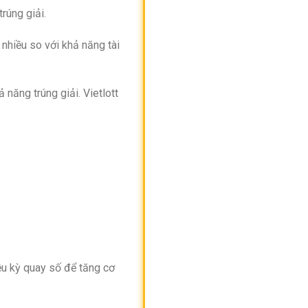
rúng giải.
 nhiều so với khả năng tài
 năng trúng giải. Vietlott
ều kỳ quay số để tăng cơ