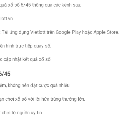
quả xổ số 6/45 thông qua các kênh sau:
lott.vn
:
Tải ứng dụng Vietlott trên Google Play hoặc Apple Store.
n hình trực tiếp quay số.
c cập nhật kết quả xổ số.
6/45
iệm, không nên đặt cược quá nhiều.
n chơi xổ số với lời hứa trúng thưởng lớn.
 chơi từ nguồn uy tín.