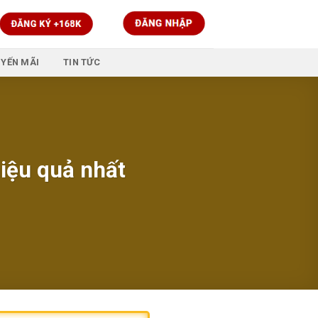
YẾN MÃI
TIN TỨC
iệu quả nhất