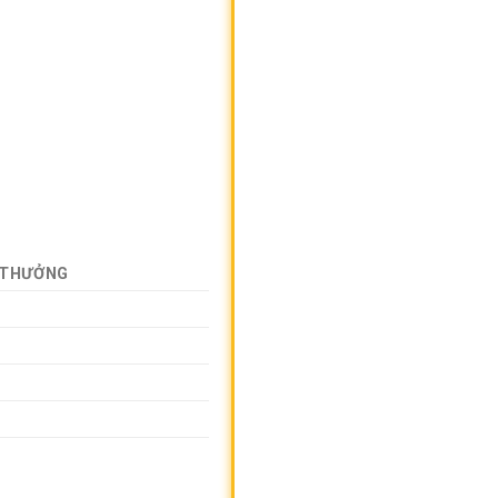
 THƯỞNG