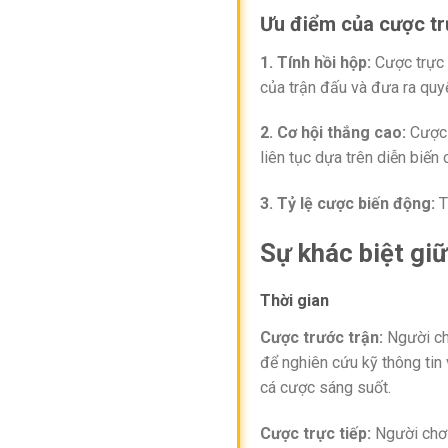
Ưu điểm của cược tr
1. Tính hồi hộp:
Cược trực t
của trận đấu và đưa ra quyế
2. Cơ hội thắng cao:
Cược t
liên tục dựa trên diễn biến 
3. Tỷ lệ cược biến động:
T
Sự khác biệt giữ
Thời gian
Cược trước trận:
Người chơ
để nghiên cứu kỹ thông tin 
cá cược sáng suốt.
Cược trực tiếp:
Người chơi