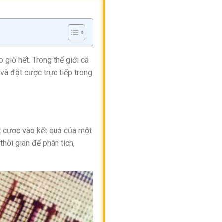
giờ hết. Trong thế giới cá
 và đặt cược trực tiếp trong
ặt cược vào kết quả của một
thời gian để phân tích,