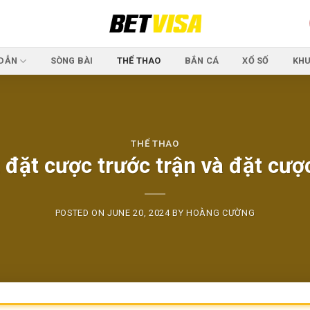
DẪN
SÒNG BÀI
THỂ THAO
BẮN CÁ
XỔ SỐ
KHU
THỂ THAO
 đặt cược trước trận và đặt cược
POSTED ON
JUNE 20, 2024
BY
HOÀNG CƯỜNG