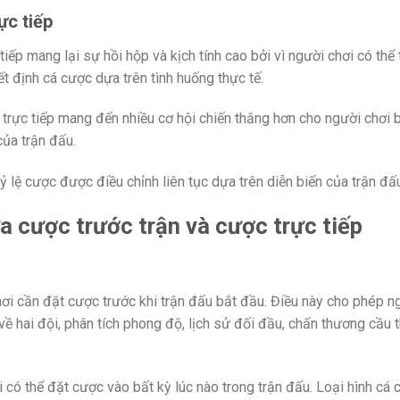
ực tiếp
iếp mang lại sự hồi hộp và kịch tính cao bởi vì người chơi có thể 
t định cá cược dựa trên tình huống thực tế.
rực tiếp mang đến nhiều cơ hội chiến thắng hơn cho người chơi bở
của trận đấu.
ỷ lệ cược được điều chỉnh liên tục dựa trên diễn biến của trận đấ
a cược trước trận và cược trực tiếp
i cần đặt cược trước khi trận đấu bắt đầu. Điều này cho phép ng
về hai đội, phân tích phong độ, lịch sử đối đầu, chấn thương cầu 
 có thể đặt cược vào bất kỳ lúc nào trong trận đấu. Loại hình cá