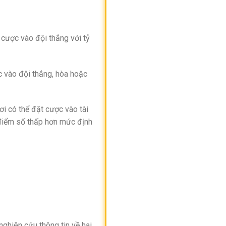
 cược vào đội thắng với tỷ
c vào đội thắng, hòa hoặc
i có thể đặt cược vào tài
 điểm số thấp hơn mức định
nghiên cứu thông tin về hai