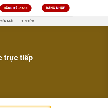
YẾN MÃI
TIN TỨC
 trực tiếp