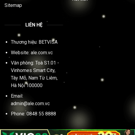
Sitemap
LIÊN HỆ
Thương hiệu:
BETVISA
Website: ale.com.vc
Văn phòng: Toà S1.01 -
Vinhomes Smart City,
Tây Mỗ, Nam Từ Liêm,
Hà Nội 100000
Email:
admin@ale.com.vc
Phone: 0848 55 8888