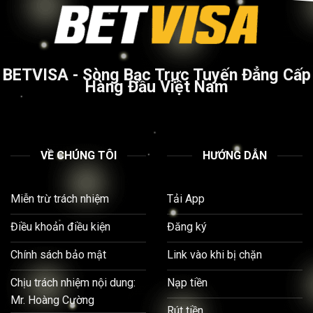
BETVISA - Sòng Bạc Trực Tuyến Đẳng Cấp
Hàng Đầu Việt Nam
VỀ CHÚNG TÔI
HƯỚNG DẪN
Miễn trừ trách nhiệm
Tải App
Điều khoản điều kiện
Đăng ký
Chính sách bảo mật
Link vào khi bị chặn
Chịu trách nhiệm nội dung:
Nạp tiền
Mr. Hoàng Cường
Rút tiền