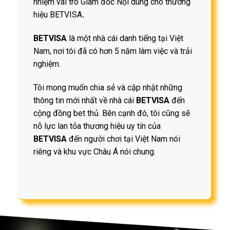
nhiệm vai trò Giám đốc Nội dung cho thương
hiệu BETVISA
.
BETVISA
là một nhà cái danh tiếng tại Việt
Nam, nơi tôi đã có hơn 5 năm làm việc và trải
nghiệm.
Tôi mong muốn chia sẻ và cập nhật những
thông tin mới nhất về nhà cái
BETVISA
đến
cộng đồng bet thủ. Bên cạnh đó, tôi cũng sẽ
nỗ lực lan tỏa thương hiệu uy tín của
BETVISA
đến người chơi tại Việt Nam nói
riêng và khu vực Châu Á nói chung.