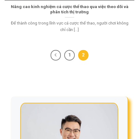
Nâng cao kinh nghiệm cá cược thể thao qua việc theo dõi và
phân tích thị trường
Để thành công trong lĩnh vực cá cược thể thao, người chơi không
chỉ cần [...]
1
2