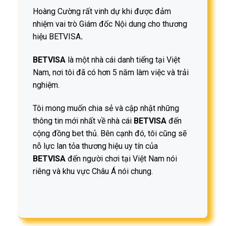
Hoàng Cường rất vinh dự khi được đảm
nhiệm vai trò Giám đốc Nội dung cho thương
hiệu BETVISA
.
BETVISA
là một nhà cái danh tiếng tại Việt
Nam, nơi tôi đã có hơn 5 năm làm việc và trải
nghiệm.
Tôi mong muốn chia sẻ và cập nhật những
thông tin mới nhất về nhà cái
BETVISA
đến
cộng đồng bet thủ. Bên cạnh đó, tôi cũng sẽ
nỗ lực lan tỏa thương hiệu uy tín của
BETVISA
đến người chơi tại Việt Nam nói
riêng và khu vực Châu Á nói chung.